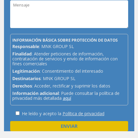
INFORMACIÓN BÁSICA SOBRE PROTECCIÓN DE DATOS
Responsable
: MNK GROUP SL
Finalidad
: Atender peticiones de información,
contratación de servicios y envío de información con
fines comerciales
Legitimación
: Consentimiento del interesado
Destinatarios
: MNK GROUP SL
Derechos
: Acceder, rectificar y suprimir los datos
Información adicional
: Puede consultar la política de
privacidad más detallada
aquí
He leído y acepto la
Política de privacidad