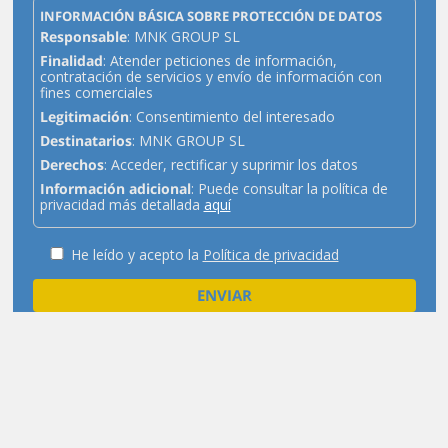
INFORMACIÓN BÁSICA SOBRE PROTECCIÓN DE DATOS
Responsable
: MNK GROUP SL
Finalidad
: Atender peticiones de información,
contratación de servicios y envío de información con
fines comerciales
Legitimación
: Consentimiento del interesado
Destinatarios
: MNK GROUP SL
Derechos
: Acceder, rectificar y suprimir los datos
Información adicional
: Puede consultar la política de
privacidad más detallada
aquí
He leído y acepto la
Política de privacidad