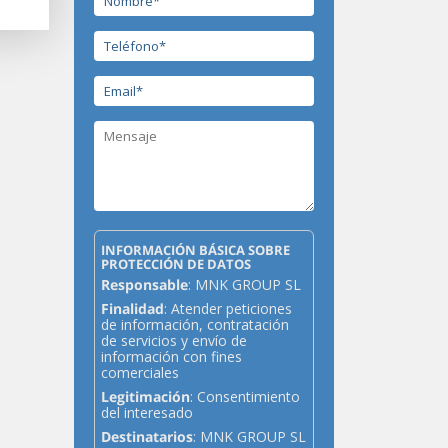
INFORMACIÓN BÁSICA SOBRE
PROTECCIÓN DE DATOS
Responsable
: MNK GROUP SL
Finalidad
: Atender peticiones
de información, contratación
de servicios y envío de
información con fines
comerciales
Legitimación
: Consentimiento
del interesado
Destinatarios
: MNK GROUP SL