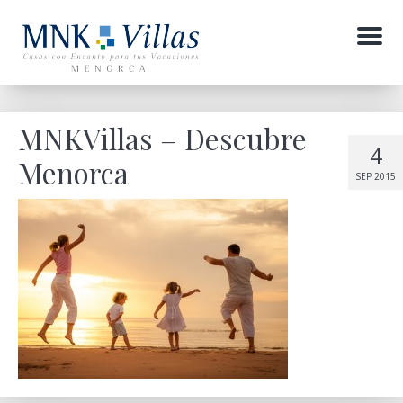
Menu
MNKVillas – Descubre
4
Menorca
SEP 2015