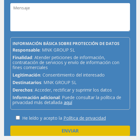
INFORMACIÓN BÁSICA SOBRE PROTECCIÓN DE DATOS
Responsable
: MNK GROUP SL
Finalidad
: Atender peticiones de información,
contratación de servicios y envío de información con
fines comerciales
Legitimación
: Consentimiento del interesado
Destinatarios
: MNK GROUP SL
Derechos
: Acceder, rectificar y suprimir los datos
Información adicional
: Puede consultar la política de
privacidad más detallada
aquí
He leído y acepto la
Política de privacidad