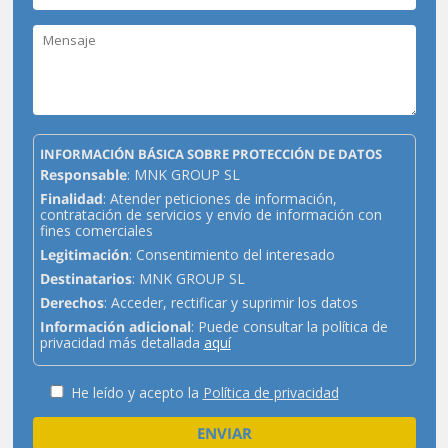
INFORMACIÓN BÁSICA SOBRE PROTECCIÓN DE DATOS
Responsable
: MNK GROUP SL
Finalidad
: Atender peticiones de información,
contratación de servicios y envío de información con
fines comerciales
Legitimación
: Consentimiento del interesado
Destinatarios
: MNK GROUP SL
Derechos
: Acceder, rectificar y suprimir los datos
Información adicional
: Puede consultar la política de
privacidad más detallada
aquí
He leído y acepto la
Política de privacidad