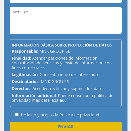
INFORMACIÓN BÁSICA SOBRE PROTECCIÓN DE DATOS
Responsable
: MNK GROUP SL
Finalidad
: Atender peticiones de información,
contratación de servicios y envío de información con
fines comerciales
Legitimación
: Consentimiento del interesado
Destinatarios
: MNK GROUP SL
Derechos
: Acceder, rectificar y suprimir los datos
Información adicional
: Puede consultar la política de
privacidad más detallada
aquí
He leído y acepto la
Política de privacidad