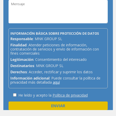
INFORMACIÓN BÁSICA SOBRE PROTECCIÓN DE DATOS
Responsable
: MNK GROUP SL
Finalidad
: Atender peticiones de información,
contratación de servicios y envío de información con
fines comerciales
Legitimación
: Consentimiento del interesado
Destinatarios
: MNK GROUP SL
Derechos
: Acceder, rectificar y suprimir los datos
Información adicional
: Puede consultar la política de
privacidad más detallada
aquí
He leído y acepto la
Política de privacidad