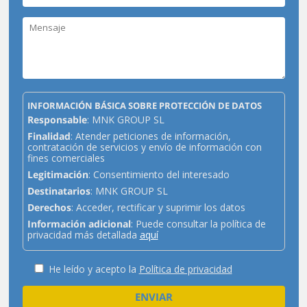
INFORMACIÓN BÁSICA SOBRE PROTECCIÓN DE DATOS
Responsable
: MNK GROUP SL
Finalidad
: Atender peticiones de información,
contratación de servicios y envío de información con
fines comerciales
Legitimación
: Consentimiento del interesado
Destinatarios
: MNK GROUP SL
Derechos
: Acceder, rectificar y suprimir los datos
Información adicional
: Puede consultar la política de
privacidad más detallada
aquí
He leído y acepto la
Política de privacidad