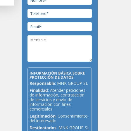
INFORMACIÓN BÁSICA SOBRE
PROTECCIÓN DE DATOS
Responsable
: MNK GROUP SL
Finalidad
: Atender peticiones
de información, contratación
de servicios y envío de
información con fines
comerciales
Legitimación
: Consentimiento
del interesado
Destinatarios
: MNK GROUP SL