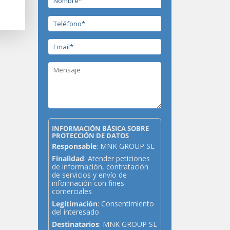
INFORMACIÓN BÁSICA SOBRE
PROTECCIÓN DE DATOS
Responsable
: MNK GROUP SL
Finalidad
: Atender peticiones
de información, contratación
de servicios y envío de
información con fines
comerciales
Legitimación
: Consentimiento
del interesado
Destinatarios
: MNK GROUP SL