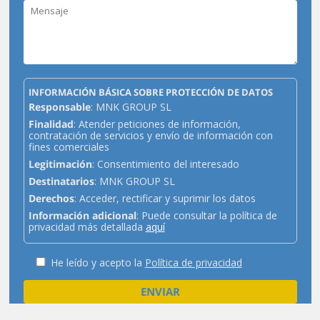
INFORMACIÓN BÁSICA SOBRE PROTECCIÓN DE DATOS
Responsable
: MNK GROUP SL
Finalidad
: Atender peticiones de información,
contratación de servicios y envío de información con
fines comerciales
Legitimación
: Consentimiento del interesado
Destinatarios
: MNK GROUP SL
Derechos
: Acceder, rectificar y suprimir los datos
Información adicional
: Puede consultar la política de
privacidad más detallada
aquí
He leído y acepto la
Política de privacidad