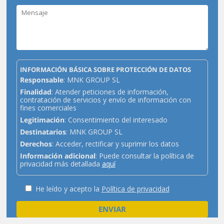
INFORMACIÓN BÁSICA SOBRE PROTECCIÓN DE DATOS
Responsable
: MNK GROUP SL
Finalidad
: Atender peticiones de información,
contratación de servicios y envío de información con
fines comerciales
Legitimación
: Consentimiento del interesado
Destinatarios
: MNK GROUP SL
Derechos
: Acceder, rectificar y suprimir los datos
Información adicional
: Puede consultar la política de
privacidad más detallada
aquí
He leído y acepto la
Política de privacidad