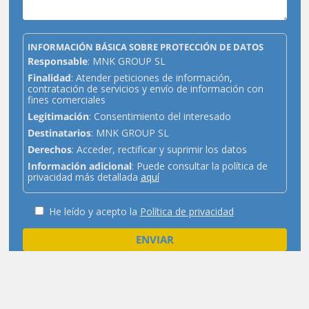
INFORMACIÓN BÁSICA SOBRE PROTECCIÓN DE DATOS
Responsable
: MNK GROUP SL
Finalidad
: Atender peticiones de información,
contratación de servicios y envío de información con
fines comerciales
Legitimación
: Consentimiento del interesado
Destinatarios
: MNK GROUP SL
Derechos
: Acceder, rectificar y suprimir los datos
Información adicional
: Puede consultar la política de
privacidad más detallada
aquí
He leído y acepto la
Política de privacidad