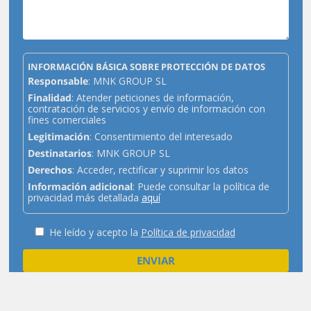
INFORMACIÓN BÁSICA SOBRE PROTECCIÓN DE DATOS
Responsable
: MNK GROUP SL
Finalidad
: Atender peticiones de información,
contratación de servicios y envío de información con
fines comerciales
Legitimación
: Consentimiento del interesado
Destinatarios
: MNK GROUP SL
Derechos
: Acceder, rectificar y suprimir los datos
Información adicional
: Puede consultar la política de
privacidad más detallada
aquí
He leído y acepto la
Política de privacidad