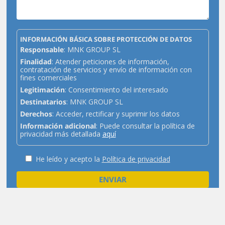
INFORMACIÓN BÁSICA SOBRE PROTECCIÓN DE DATOS
Responsable
: MNK GROUP SL
Finalidad
: Atender peticiones de información,
contratación de servicios y envío de información con
fines comerciales
Legitimación
: Consentimiento del interesado
Destinatarios
: MNK GROUP SL
Derechos
: Acceder, rectificar y suprimir los datos
Información adicional
: Puede consultar la política de
privacidad más detallada
aquí
He leído y acepto la
Política de privacidad