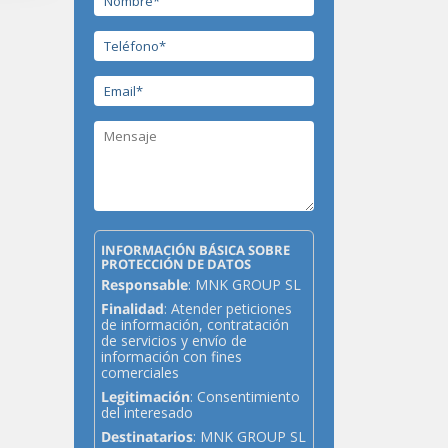
INFORMACIÓN BÁSICA SOBRE
PROTECCIÓN DE DATOS
Responsable
: MNK GROUP SL
Finalidad
: Atender peticiones
de información, contratación
de servicios y envío de
información con fines
comerciales
Legitimación
: Consentimiento
del interesado
Destinatarios
: MNK GROUP SL