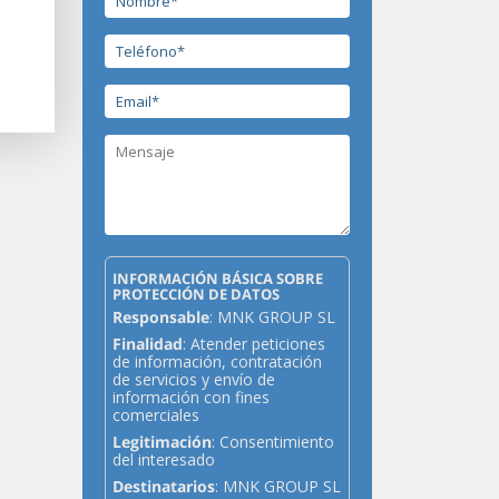
INFORMACIÓN BÁSICA SOBRE
PROTECCIÓN DE DATOS
Responsable
: MNK GROUP SL
Finalidad
: Atender peticiones
de información, contratación
de servicios y envío de
información con fines
comerciales
Legitimación
: Consentimiento
del interesado
Destinatarios
: MNK GROUP SL