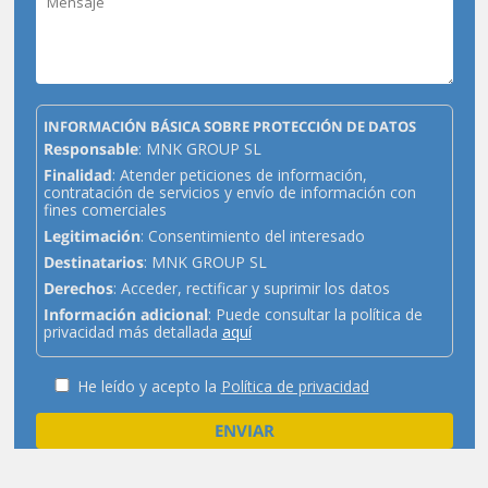
INFORMACIÓN BÁSICA SOBRE PROTECCIÓN DE DATOS
Responsable
: MNK GROUP SL
Finalidad
: Atender peticiones de información,
contratación de servicios y envío de información con
fines comerciales
Legitimación
: Consentimiento del interesado
Destinatarios
: MNK GROUP SL
Derechos
: Acceder, rectificar y suprimir los datos
Información adicional
: Puede consultar la política de
privacidad más detallada
aquí
He leído y acepto la
Política de privacidad