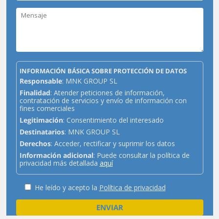
INFORMACIÓN BÁSICA SOBRE PROTECCIÓN DE DATOS
Responsable
: MNK GROUP SL
Finalidad
: Atender peticiones de información,
contratación de servicios y envío de información con
fines comerciales
Legitimación
: Consentimiento del interesado
Destinatarios
: MNK GROUP SL
Derechos
: Acceder, rectificar y suprimir los datos
Información adicional
: Puede consultar la política de
privacidad más detallada
aquí
He leído y acepto la
Política de privacidad