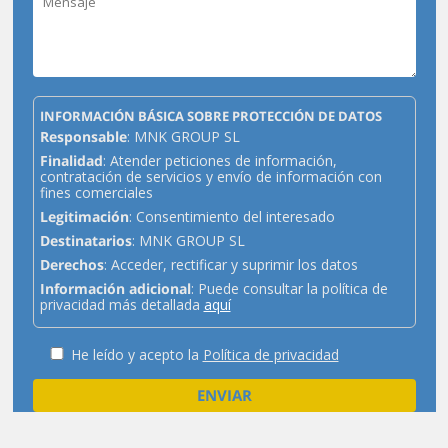
INFORMACIÓN BÁSICA SOBRE PROTECCIÓN DE DATOS
Responsable
: MNK GROUP SL
Finalidad
: Atender peticiones de información,
contratación de servicios y envío de información con
fines comerciales
Legitimación
: Consentimiento del interesado
Destinatarios
: MNK GROUP SL
Derechos
: Acceder, rectificar y suprimir los datos
Información adicional
: Puede consultar la política de
privacidad más detallada
aquí
He leído y acepto la
Política de privacidad