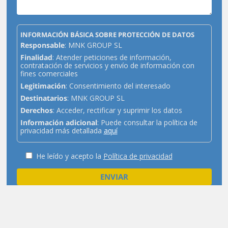
INFORMACIÓN BÁSICA SOBRE PROTECCIÓN DE DATOS
Responsable
: MNK GROUP SL
Finalidad
: Atender peticiones de información,
contratación de servicios y envío de información con
fines comerciales
Legitimación
: Consentimiento del interesado
Destinatarios
: MNK GROUP SL
Derechos
: Acceder, rectificar y suprimir los datos
Información adicional
: Puede consultar la política de
privacidad más detallada
aquí
He leído y acepto la
Política de privacidad