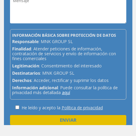
INFORMACIÓN BÁSICA SOBRE PROTECCIÓN DE DATOS
Responsable
: MNK GROUP SL
Finalidad
: Atender peticiones de información,
contratación de servicios y envío de información con
fines comerciales
Legitimación
: Consentimiento del interesado
Destinatarios
: MNK GROUP SL
Derechos
: Acceder, rectificar y suprimir los datos
Información adicional
: Puede consultar la política de
privacidad más detallada
aquí
He leído y acepto la
Política de privacidad