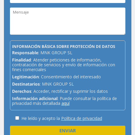
INFORMACIÓN BÁSICA SOBRE PROTECCIÓN DE DATOS
Responsable
: MNK GROUP SL
Finalidad
: Atender peticiones de información,
contratación de servicios y envío de información con
fines comerciales
Legitimación
: Consentimiento del interesado
Destinatarios
: MNK GROUP SL
Derechos
: Acceder, rectificar y suprimir los datos
Información adicional
: Puede consultar la política de
privacidad más detallada
aquí
He leído y acepto la
Política de privacidad