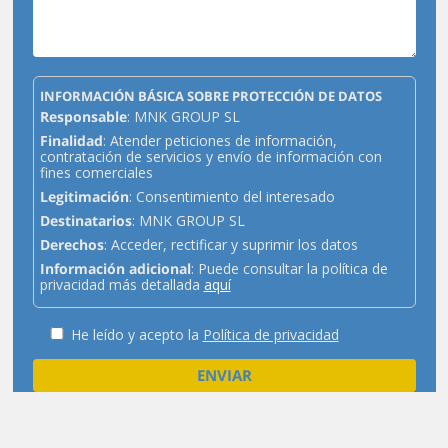
INFORMACIÓN BÁSICA SOBRE PROTECCIÓN DE DATOS
Responsable
: MNK GROUP SL
Finalidad
: Atender peticiones de información,
contratación de servicios y envío de información con
fines comerciales
Legitimación
: Consentimiento del interesado
Destinatarios
: MNK GROUP SL
Derechos
: Acceder, rectificar y suprimir los datos
Información adicional
: Puede consultar la política de
privacidad más detallada
aquí
He leído y acepto la
Política de privacidad